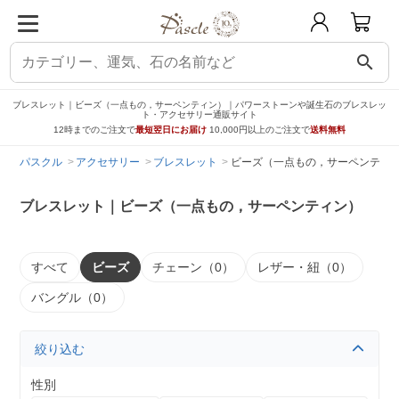
search
ブレスレット｜ビーズ（一点もの，サーペンティン）｜パワーストーンや誕生石のブレスレッ
ト・アクセサリー通販サイト
12時までのご注文で
最短翌日にお届け
10,000円以上のご注文で
送料無料
パスクル
アクセサリー
ブレスレット
ビーズ（一点もの，サーペンティ
ブレスレット｜ビーズ（一点もの，サーペンティン）
すべて
ビーズ
チェーン（0）
レザー・紐（0）
バングル（0）
絞り込む
性別