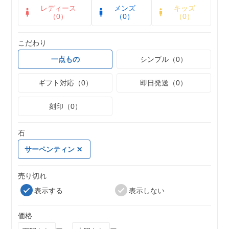
レディース
メンズ
キッズ
（0）
（0）
（0）
こだわり
一点もの
シンプル（0）
ギフト対応（0）
即日発送（0）
刻印（0）
石
サーペンティン
売り切れ
表示する
表示しない
価格