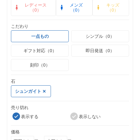
レディース
メンズ
キッズ
（0）
（0）
（0）
こだわり
一点もの
シンプル（0）
ギフト対応（0）
即日発送（0）
刻印（0）
石
シュンガイト
売り切れ
表示する
表示しない
価格