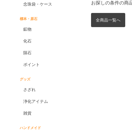
お探しの条件の商
念珠袋・ケース
標本・原石
全商品一覧へ
鉱物
化石
隕石
ポイント
グッズ
さざれ
浄化アイテム
雑貨
ハンドメイド