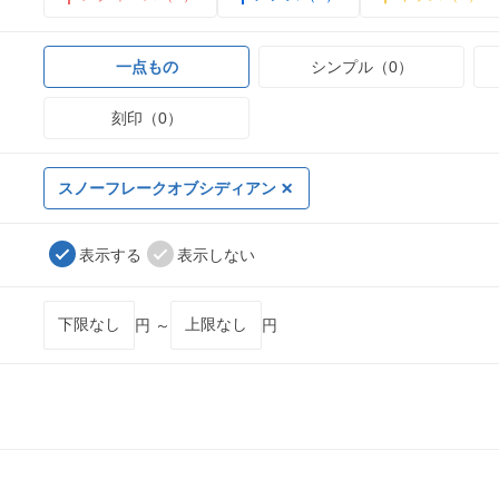
一点もの
シンプル（0）
刻印（0）
スノーフレークオブシディアン
表示する
表示しない
円 ～
円