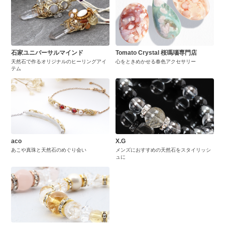
石家ユニバーサルマインド
Tomato Crystal 桜瑪瑙専門店
天然石で作るオリジナルのヒーリングアイ
心をときめかせる春色アクセサリー
テム
aco
X.G
あこや真珠と天然石のめぐり会い
メンズにおすすめの天然石をスタイリッシ
ュに