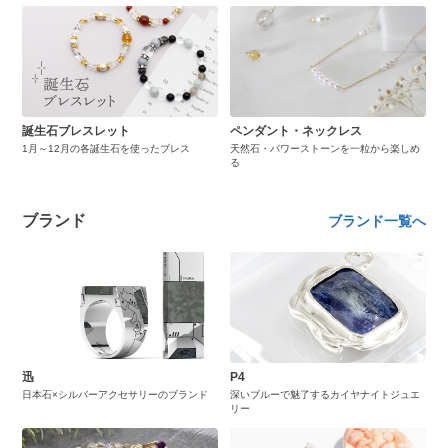
誕生石ブレスレット
ペンダント・ネックレス
1月～12月の各誕生石を使ったブレス
天然石・パワーストーンを一粒から楽しめ
る
ブランド
ブランド一覧へ
迅
P4
日本石×シルバーアクセサリーのブランド
深いブルーで魅了するカイヤナイトジュエ
リー