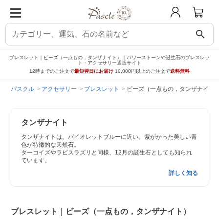
search
ブレスレット｜ビーズ（一点もの，タンザナイト）｜パワーストーンや誕生石のブレスレッ
ト・アクセサリー通販サイト
12時までのご注文で
最短翌日にお届け
10,000円以上のご注文で
送料無料
パスクル
アクセサリー
ブレスレット
ビーズ（一点もの，タンザナイト
タンザナイト
タンザナイトは、バイオレットブルーに近い、紫がかった美しい青
色が特徴的な天然石。
ターコイズやラピスラズリと同様、12月の誕生石としても知られ
ています。
詳しく知る
ブレスレット｜ビーズ（一点もの，タンザナイト）