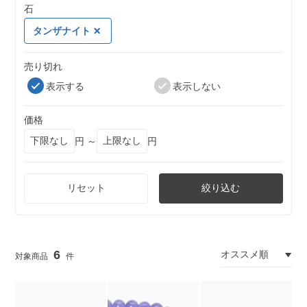
石
タンザナイト
売り切れ
表示する
表示しない
価格
円 ～
円
リセット
絞り込む
6