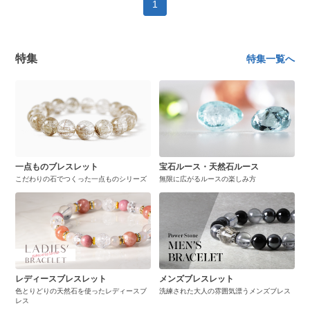
1
特集
特集一覧へ
一点ものブレスレット
宝石ルース・天然石ルース
こだわりの石でつくった一点ものシリーズ
無限に広がるルースの楽しみ方
レディースブレスレット
メンズブレスレット
色とりどりの天然石を使ったレディースブ
洗練された大人の雰囲気漂うメンズブレス
レス