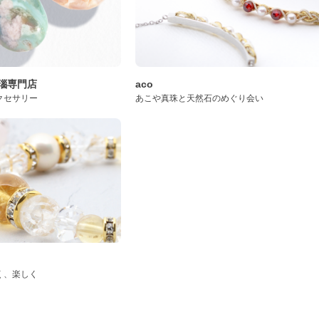
桜瑪瑙専門店
aco
クセサリー
あこや真珠と天然石のめぐり会い
く、楽しく
ド