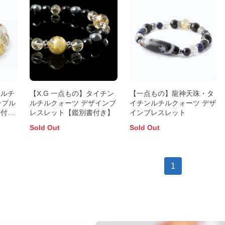
ンルチ
【X.G 一点もの】タイチン
【一点もの】龍神天珠・タ
ンプル
ルチルクォーツ デザインブ
イチンルチルクォーツ デザ
書付
レスレット【鑑別書付き】
インブレスレット
Sold Out
Sold Out
1