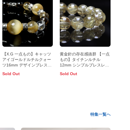
【X.G 一点もの】キャッツ
黄金針の存在感抜群 【一点
アイゴールドルチルクォー
もの】タイチンルチル
ツ16mm デザインブレスレ
12mm シンプルブレスレッ
ット【鑑別書付き】
ト【鑑別書付き】
Sold Out
Sold Out
特集一覧へ