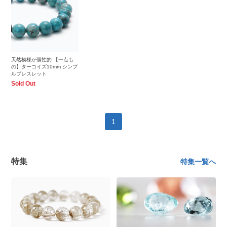
天然模様が個性的 【一点も
の】ターコイズ10mm シンプ
ルブレスレット
Sold Out
1
特集
特集一覧へ