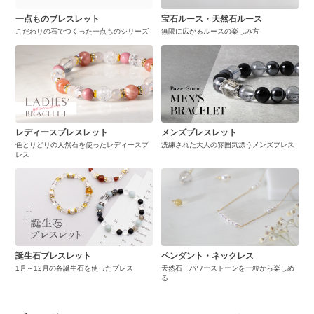
一点ものブレスレット
宝石ルース・天然石ルース
こだわりの石でつくった一点ものシリーズ
無限に広がるルースの楽しみ方
レディースブレスレット
メンズブレスレット
色とりどりの天然石を使ったレディースブ
洗練された大人の雰囲気漂うメンズブレス
レス
誕生石ブレスレット
ペンダント・ネックレス
1月～12月の各誕生石を使ったブレス
天然石・パワーストーンを一粒から楽しめ
る