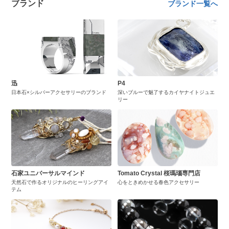
ブランド
ブランド一覧へ
迅
P4
日本石×シルバーアクセサリーのブランド
深いブルーで魅了するカイヤナイトジュエ
リー
石家ユニバーサルマインド
Tomato Crystal 桜瑪瑙専門店
天然石で作るオリジナルのヒーリングアイ
心をときめかせる春色アクセサリー
テム