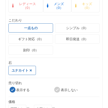
レディース
メンズ
キッズ
（0）
（0）
（0）
こだわり
一点もの
シンプル（0）
ギフト対応（0）
即日発送（0）
刻印（0）
石
ユナカイト
売り切れ
表示する
表示しない
価格