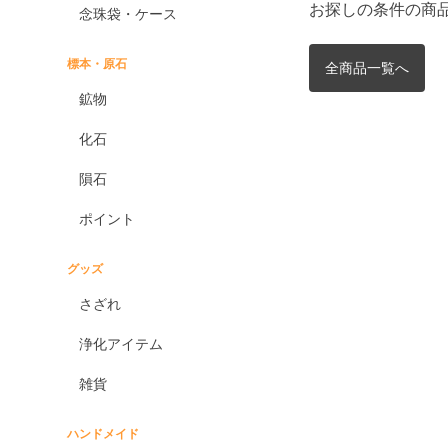
お探しの条件の商
念珠袋・ケース
標本・原石
全商品一覧へ
鉱物
化石
隕石
ポイント
グッズ
さざれ
浄化アイテム
雑貨
ハンドメイド