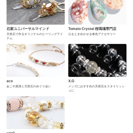
石家ユニバーサルマインド
Tomato Crystal 桜瑪瑙専門店
天然石で作るオリジナルのヒーリングアイ
心をときめかせる春色アクセサリー
テム
aco
X.G
あこや真珠と天然石のめぐり会い
メンズにおすすめの天然石をスタイリッシ
ュに