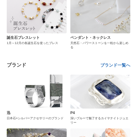
誕生石ブレスレット
ペンダント・ネックレス
1月～12月の各誕生石を使ったブレス
天然石・パワーストーンを一粒から楽しめ
る
ブランド
ブランド一覧へ
迅
P4
日本石×シルバーアクセサリーのブランド
深いブルーで魅了するカイヤナイトジュエ
リー