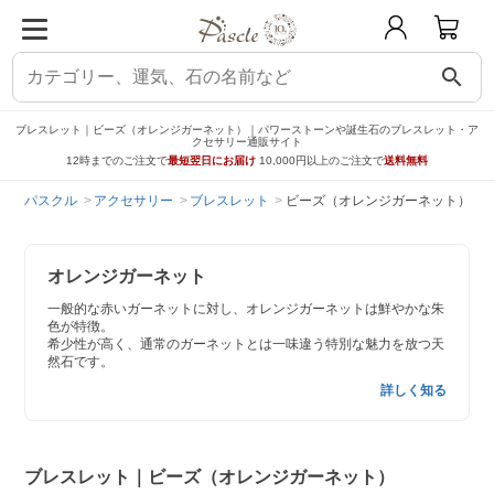
search
ブレスレット｜ビーズ（オレンジガーネット）｜パワーストーンや誕生石のブレスレット・ア
クセサリー通販サイト
12時までのご注文で
最短翌日にお届け
10,000円以上のご注文で
送料無料
パスクル
アクセサリー
ブレスレット
ビーズ（オレンジガーネット）
オレンジガーネット
一般的な赤いガーネットに対し、オレンジガーネットは鮮やかな朱
色が特徴。
希少性が高く、通常のガーネットとは一味違う特別な魅力を放つ天
然石です。
詳しく知る
ブレスレット｜ビーズ（オレンジガーネット）