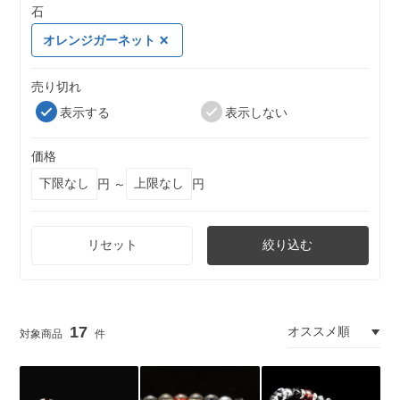
石
オレンジガーネット
売り切れ
表示する
表示しない
価格
円 ～
円
リセット
絞り込む
17