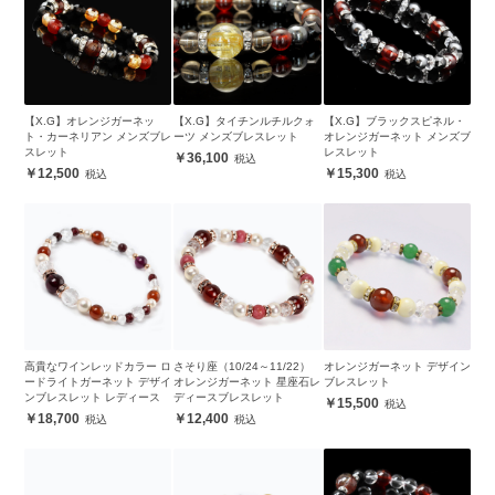
【X.G】オレンジガーネッ
【X.G】タイチンルチルクォ
【X.G】ブラックスピネル・
ト・カーネリアン メンズブレ
ーツ メンズブレスレット
オレンジガーネット メンズブ
スレット
レスレット
36,100
12,500
15,300
高貴なワインレッドカラー ロ
さそり座（10/24～11/22）
オレンジガーネット デザイン
ードライトガーネット デザイ
オレンジガーネット 星座石レ
ブレスレット
ンブレスレット レディース
ディースブレスレット
15,500
18,700
12,400