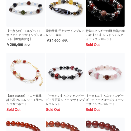
【一点もの】モルダバイト・
龍神天珠 干支デザインブレス
行動エネルギーの源 情熱の赤
サファイア デザインブレスレ
レット 辰年
い針【X.G】レッドルチルク
ット【鑑別書付き】
ォーツブレスレット
34,600
200,400
Sold Out
【aco classic】アコヤ真珠・
【一点もの】ベネチアンビー
【一点もの】ベネチアンビー
誕生石ブレスレット 1月オレ
ズ・宝石質ルビー デザインブ
ズ・ディープローズクォーツ
ンジガーネット
レスレット
デザインブレスレット
Sold Out
Sold Out
Sold Out