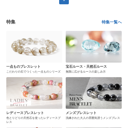
特集
特集一覧へ
一点ものブレスレット
宝石ルース・天然石ルース
こだわりの石でつくった一点ものシリーズ
無限に広がるルースの楽しみ方
レディースブレスレット
メンズブレスレット
色とりどりの天然石を使ったレディースブ
洗練された大人の雰囲気漂うメンズブレス
レス