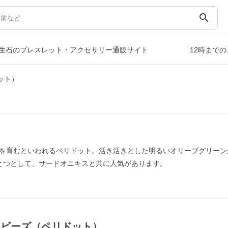
search
生石のブレスレット・アクセサリー通販サイト
12時まで
ット）
を育むといわれるペリドット。活き活きとした明るいオリーブグリーン
とつとして、サードオニキスと共に人気があります。
｜ビーズ（ペリドット）