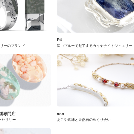
P4
サリーのブランド
深いブルーで魅了するカイヤナイトジュエリー
桜瑪瑙専門店
aco
クセサリー
あこや真珠と天然石のめぐり会い