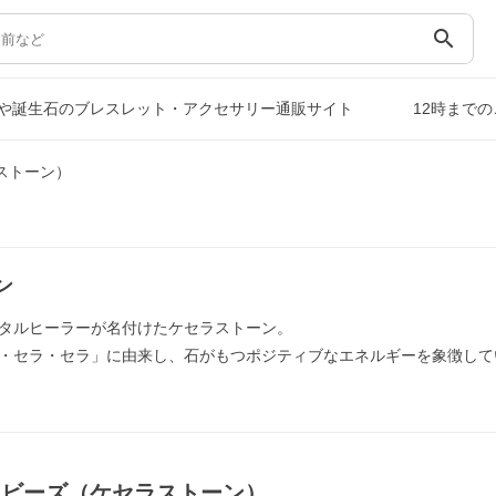
search
や誕生石のブレスレット・アクセサリー通販サイト
12時まで
ストーン）
ン
タルヒーラーが名付けたケセラストーン。
・セラ・セラ」に由来し、石がもつポジティブなエネルギーを象徴して
｜ビーズ（ケセラストーン）