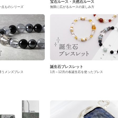
ト
宝石ルース・天然石ルース
一点ものシリーズ
無限に広がるルースの楽しみ方
誕生石ブレスレット
漂うメンズブレス
1月～12月の各誕生石を使ったブレス