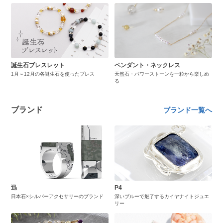
誕生石ブレスレット
ペンダント・ネックレス
1月～12月の各誕生石を使ったブレス
天然石・パワーストーンを一粒から楽しめ
る
ブランド
ブランド一覧へ
迅
P4
日本石×シルバーアクセサリーのブランド
深いブルーで魅了するカイヤナイトジュエ
リー