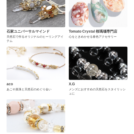
石家ユニバーサルマインド
Tomato Crystal 桜瑪瑙専門店
天然石で作るオリジナルのヒーリングアイ
心をときめかせる春色アクセサリー
テム
aco
X.G
あこや真珠と天然石のめぐり会い
メンズにおすすめの天然石をスタイリッシ
ュに