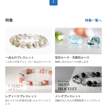
1
特集
特集一覧へ
一点ものブレスレット
宝石ルース・天然石ルース
こだわりの石でつくった一点ものシリーズ
無限に広がるルースの楽しみ方
レディースブレスレット
メンズブレスレット
色とりどりの天然石を使ったレディースブ
洗練された大人の雰囲気漂うメンズブレス
レス