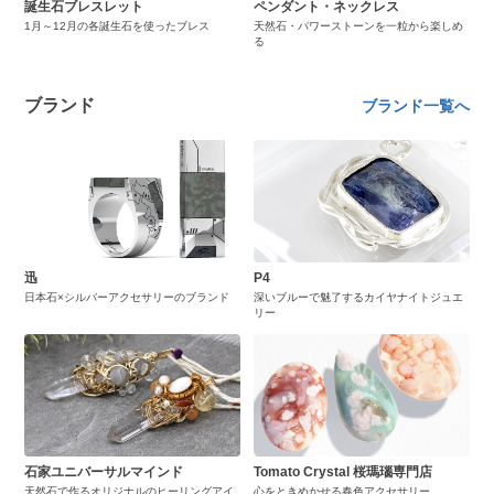
誕生石ブレスレット
ペンダント・ネックレス
1月～12月の各誕生石を使ったブレス
天然石・パワーストーンを一粒から楽しめ
る
ブランド
ブランド一覧へ
迅
P4
日本石×シルバーアクセサリーのブランド
深いブルーで魅了するカイヤナイトジュエ
リー
石家ユニバーサルマインド
Tomato Crystal 桜瑪瑙専門店
天然石で作るオリジナルのヒーリングアイ
心をときめかせる春色アクセサリー