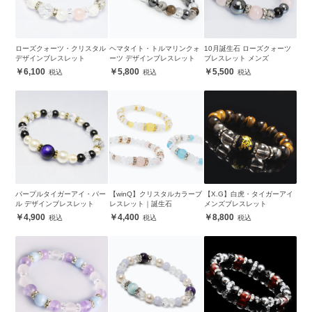
ローズクォーツ・クリスタル
ヘマタイト・トルマリンクォ
10月誕生石 ローズクォーツ
デザインブレスレット
ーツ デザインブレスレット
ブレスレット メンズ
6,100
5,800
5,500
パープルタイガーアイ・パー
【winQ】クリスタルカラーブ
【X.G】白虎・タイガーアイ
ル デザインブレスレット
レスレット｜誕生石
メンズブレスレット
4,900
4,400
8,800