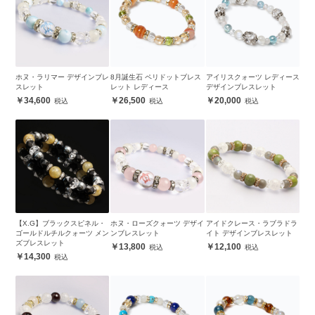
ホヌ・ラリマー デザインブレ
8月誕生石 ペリドットブレス
アイリスクォーツ レディース
スレット
レット レディース
デザインブレスレット
34,600
26,500
20,000
【X.G】ブラックスピネル・
ホヌ・ローズクォーツ デザイ
アイドクレース・ラブラドラ
ゴールドルチルクォーツ メン
ンブレスレット
イト デザインブレスレット
ズブレスレット
13,800
12,100
14,300