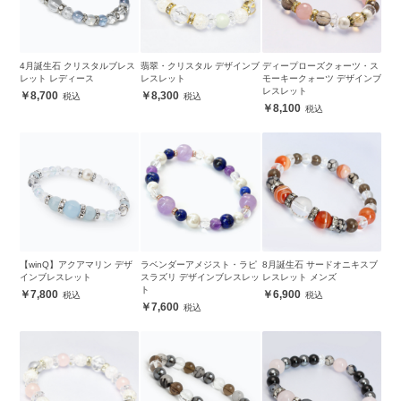
4月誕生石 クリスタルブレス
翡翠・クリスタル デザインブ
ディープローズクォーツ・ス
レット レディース
レスレット
モーキークォーツ デザインブ
レスレット
8,700
8,300
8,100
【winQ】アクアマリン デザ
ラベンダーアメジスト・ラピ
8月誕生石 サードオニキスブ
インブレスレット
スラズリ デザインブレスレッ
レスレット メンズ
ト
7,800
6,900
7,600