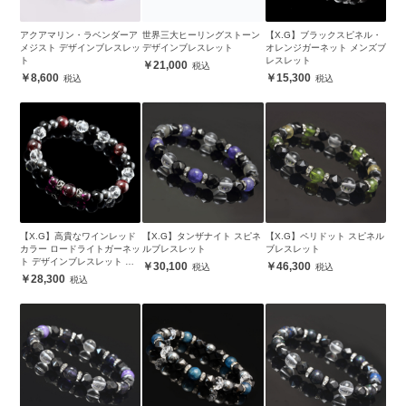
アクアマリン・ラベンダーア
世界三大ヒーリングストーン
【X.G】ブラックスピネル・
メジスト デザインブレスレッ
デザインブレスレット
オレンジガーネット メンズブ
ト
レスレット
21,000
8,600
15,300
【X.G】高貴なワインレッド
【X.G】タンザナイト スピネ
【X.G】ペリドット スピネル
カラー ロードライトガーネッ
ルブレスレット
ブレスレット
ト デザインブレスレット メ
30,100
46,300
ンズ
28,300