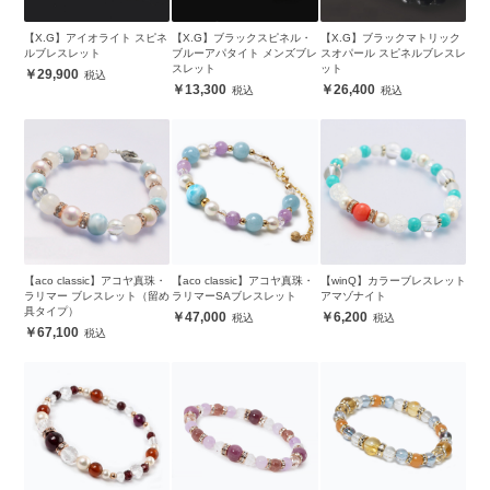
【X.G】アイオライト スピネ
【X.G】ブラックスピネル・
【X.G】ブラックマトリック
ルブレスレット
ブルーアパタイト メンズブレ
スオパール スピネルブレスレ
スレット
ット
29,900
13,300
26,400
【aco classic】アコヤ真珠・
【aco classic】アコヤ真珠・
【winQ】カラーブレスレット
ラリマー ブレスレット（留め
ラリマーSAブレスレット
アマゾナイト
具タイプ）
47,000
6,200
67,100