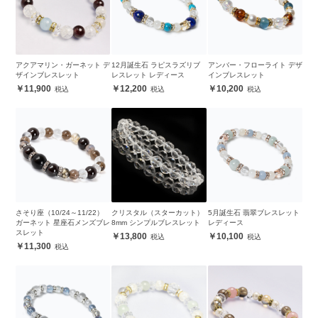
アクアマリン・ガーネット デ
12月誕生石 ラピスラズリブ
アンバー・フローライト デザ
ザインブレスレット
レスレット レディース
インブレスレット
11,900
12,200
10,200
さそり座（10/24～11/22）
クリスタル（スターカット）
5月誕生石 翡翠ブレスレット
ガーネット 星座石メンズブレ
8mm シンプルブレスレット
レディース
スレット
13,800
10,100
11,300