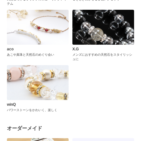
テム
aco
X.G
あこや真珠と天然石のめぐり会い
メンズにおすすめの天然石をスタイリッシ
ュに
winQ
パワーストーンをかわいく、楽しく
オーダーメイド