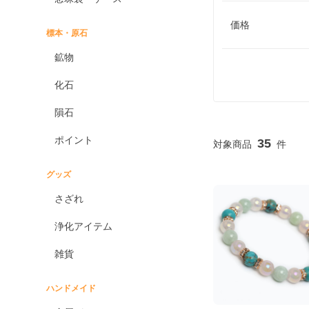
価格
標本・原石
鉱物
化石
隕石
ポイント
35
グッズ
さざれ
浄化アイテム
雑貨
ハンドメイド