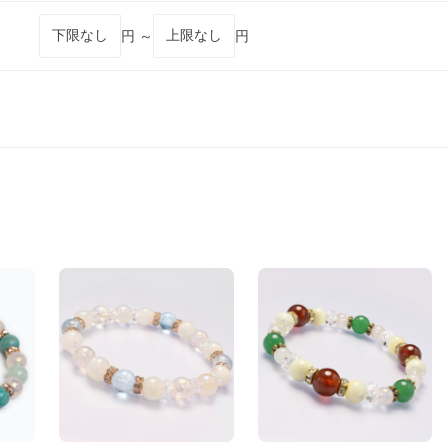
円 ～
円