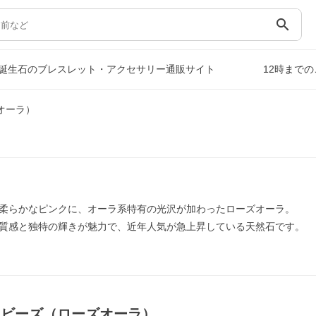
search
誕生石のブレスレット・アクセサリー通販サイト
12時まで
オーラ）
柔らかなピンクに、オーラ系特有の光沢が加わったローズオーラ。
質感と独特の輝きが魅力で、近年人気が急上昇している天然石です。
｜ビーズ（ローズオーラ）