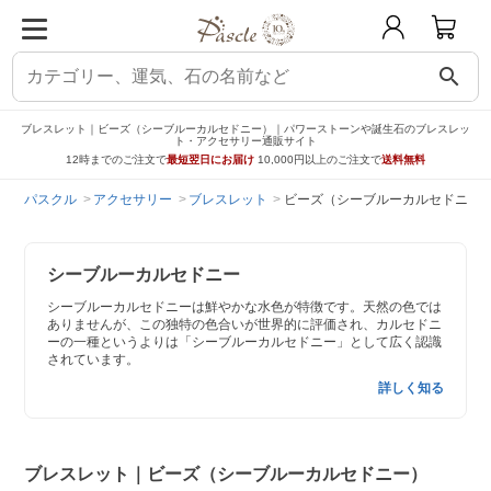
search
ブレスレット｜ビーズ（シーブルーカルセドニー）｜パワーストーンや誕生石のブレスレッ
ト・アクセサリー通販サイト
12時までのご注文で
最短翌日にお届け
10,000円以上のご注文で
送料無料
パスクル
アクセサリー
ブレスレット
ビーズ（シーブルーカルセドニー
シーブルーカルセドニー
シーブルーカルセドニーは鮮やかな水色が特徴です。天然の色では
ありませんが、この独特の色合いが世界的に評価され、カルセドニ
ーの一種というよりは「シーブルーカルセドニー」として広く認識
されています。
詳しく知る
ブレスレット｜ビーズ（シーブルーカルセドニー）