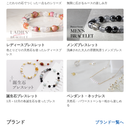
こだわりの石でつくった一点ものシリーズ
無限に広がるルースの楽しみ方
レディースブレスレット
メンズブレスレット
色とりどりの天然石を使ったレディースブ
洗練された大人の雰囲気漂うメンズブレス
レス
誕生石ブレスレット
ペンダント・ネックレス
1月～12月の各誕生石を使ったブレス
天然石・パワーストーンを一粒から楽しめ
る
ブランド
ブランド一覧へ