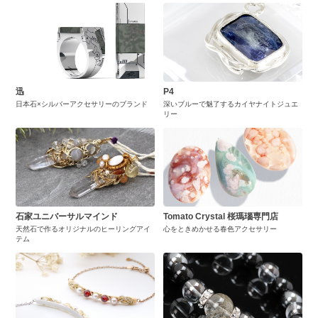
迅
P4
日本石×シルバーアクセサリーのブランド
深いブルーで魅了するカイヤナイトジュエ
リー
石家ユニバーサルマインド
Tomato Crystal 桜瑪瑙専門店
天然石で作るオリジナルのヒーリングアイ
心をときめかせる春色アクセサリー
テム