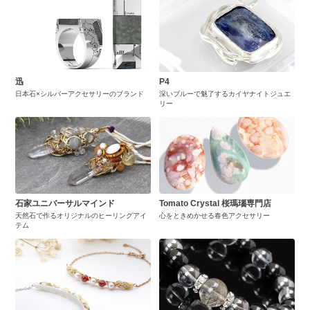
迅
P4
日本石×シルバーアクセサリーのブランド
深いブルーで魅了するカイヤナイトジュエ
リー
石家ユニバーサルマインド
Tomato Crystal 桜瑪瑙専門店
天然石で作るオリジナルのヒーリングアイ
心をときめかせる春色アクセサリー
テム