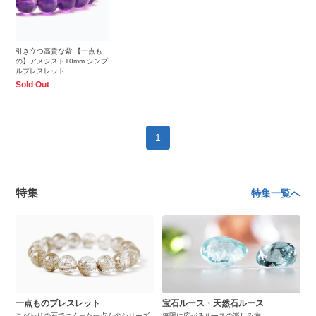
引き立つ高貴な紫 【一点も
の】アメジスト10mm シンプ
ルブレスレット
Sold Out
1
特集
特集一覧へ
一点ものブレスレット
宝石ルース・天然石ルース
こだわりの石でつくった一点ものシリーズ
無限に広がるルースの楽しみ方