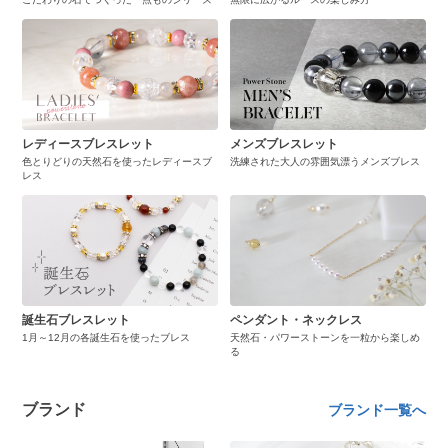
レディースブレスレット
メンズブレスレット
色とりどりの天然石を使ったレディースブ
洗練された大人の雰囲気漂うメンズブレス
レス
誕生石ブレスレット
ペンダント・ネックレス
1月～12月の各誕生石を使ったブレス
天然石・パワーストーンを一粒から楽しめ
る
ブランド
ブランド一覧へ