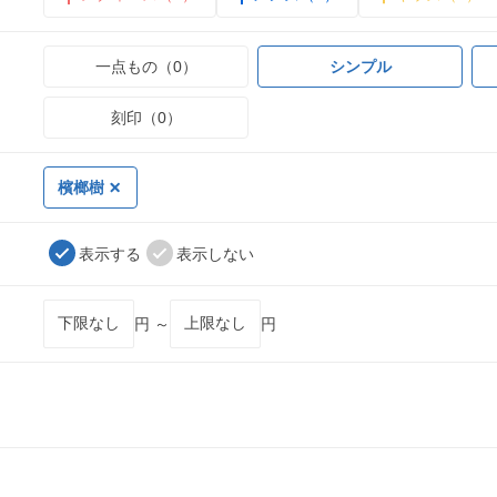
一点もの（0）
シンプル
刻印（0）
檳榔樹
表示する
表示しない
円 ～
円