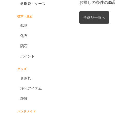
お探しの条件の商
念珠袋・ケース
標本・原石
全商品一覧へ
鉱物
化石
隕石
ポイント
グッズ
さざれ
浄化アイテム
雑貨
ハンドメイド