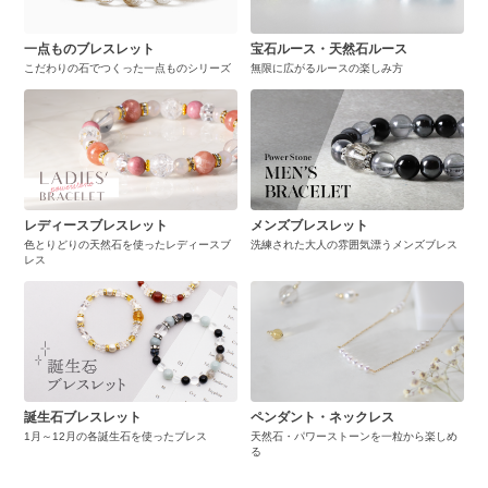
一点ものブレスレット
宝石ルース・天然石ルース
こだわりの石でつくった一点ものシリーズ
無限に広がるルースの楽しみ方
レディースブレスレット
メンズブレスレット
色とりどりの天然石を使ったレディースブ
洗練された大人の雰囲気漂うメンズブレス
レス
誕生石ブレスレット
ペンダント・ネックレス
1月～12月の各誕生石を使ったブレス
天然石・パワーストーンを一粒から楽しめ
る