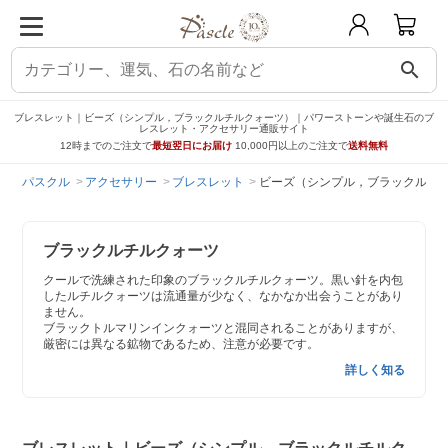
search
ブレスレット｜ビーズ（シンプル，ブラックルチルクォーツ）｜パワーストーンや誕生石のブ
レスレット・アクセサリー通販サイト
12時までのご注文で
最短翌日にお届け
10,000円以上のご注文で
送料無料
パスクル
アクセサリー
ブレスレット
ビーズ（シンプル，ブラックルチ
ブラックルチルクォーツ
クールで洗練された印象のブラックルチルクォーツ。黒い針を内包
したルチルクォーツは流通量が少なく、なかなか出会うことがあり
ません。
ブラックトルマリンインクォーツと混同されることがありますが、
厳密には異なる鉱物であるため、注意が必要です。
詳しく知る