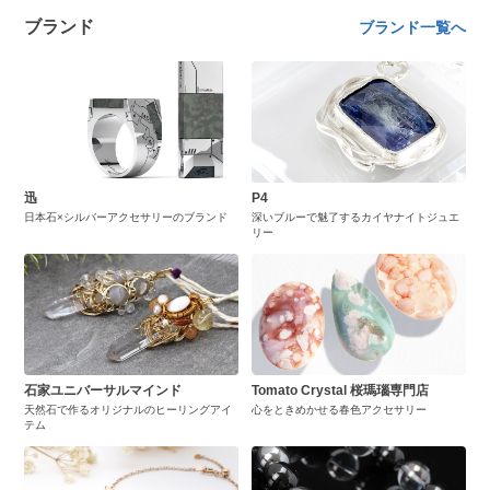
ブランド
ブランド一覧へ
迅
P4
日本石×シルバーアクセサリーのブランド
深いブルーで魅了するカイヤナイトジュエ
リー
石家ユニバーサルマインド
Tomato Crystal 桜瑪瑙専門店
天然石で作るオリジナルのヒーリングアイ
心をときめかせる春色アクセサリー
テム