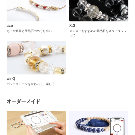
aco
X.G
あこや真珠と天然石のめぐり会い
メンズにおすすめの天然石をスタイリッシ
ュに
winQ
パワーストーンをかわいく、楽しく
オーダーメイド