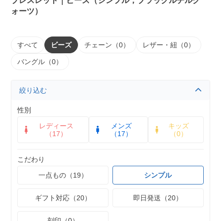
ブレスレット｜ビーズ（シンプル，ブラックルチルク
ォーツ）
すべて
ビーズ
チェーン（0）
レザー・紐（0）
バングル（0）
絞り込む
性別
レディース
メンズ
キッズ
（17）
（17）
（0）
こだわり
一点もの（19）
シンプル
ギフト対応（20）
即日発送（20）
刻印（0）