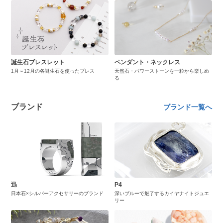
誕生石ブレスレット
ペンダント・ネックレス
1月～12月の各誕生石を使ったブレス
天然石・パワーストーンを一粒から楽しめ
る
ブランド
ブランド一覧へ
迅
P4
日本石×シルバーアクセサリーのブランド
深いブルーで魅了するカイヤナイトジュエ
リー