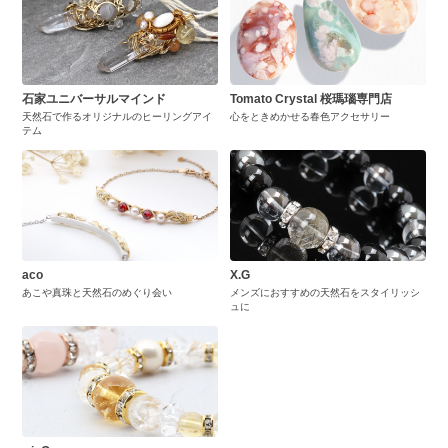
石家ユニバーサルマインド
Tomato Crystal 桜瑪瑙専門店
天然石で作るオリジナルのヒーリングアイ
心をときめかせる春色アクセサリー
テム
aco
X.G
あこや真珠と天然石のめぐり会い
メンズにおすすめの天然石をスタイリッシ
ュに