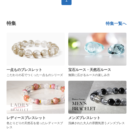
1
特集
特集一覧へ
一点ものブレスレット
宝石ルース・天然石ルース
こだわりの石でつくった一点ものシリーズ
無限に広がるルースの楽しみ方
レディースブレスレット
メンズブレスレット
色とりどりの天然石を使ったレディースブ
洗練された大人の雰囲気漂うメンズブレス
レス