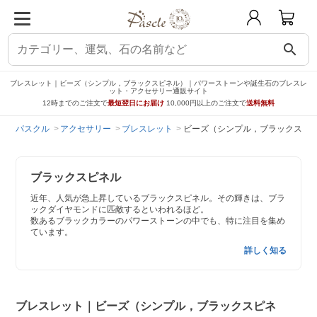
search
ブレスレット｜ビーズ（シンプル，ブラックスピネル）｜パワーストーンや誕生石のブレスレ
ット・アクセサリー通販サイト
12時までのご注文で
最短翌日にお届け
10,000円以上のご注文で
送料無料
パスクル
アクセサリー
ブレスレット
ビーズ（シンプル，ブラックスピ
ブラックスピネル
近年、人気が急上昇しているブラックスピネル。その輝きは、ブラ
ックダイヤモンドに匹敵するといわれるほど。
数あるブラックカラーのパワーストーンの中でも、特に注目を集め
ています。
詳しく知る
ブレスレット｜ビーズ（シンプル，ブラックスピネ