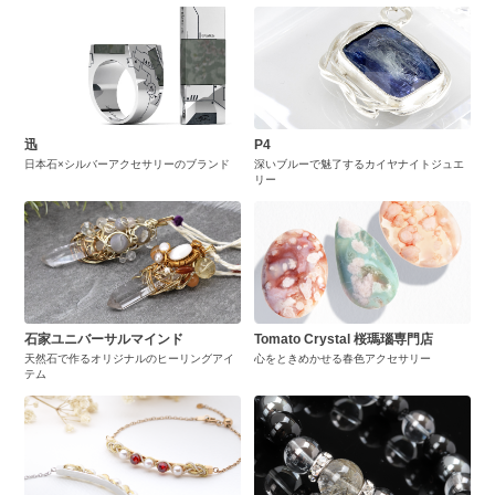
迅
P4
日本石×シルバーアクセサリーのブランド
深いブルーで魅了するカイヤナイトジュエ
リー
石家ユニバーサルマインド
Tomato Crystal 桜瑪瑙専門店
天然石で作るオリジナルのヒーリングアイ
心をときめかせる春色アクセサリー
テム