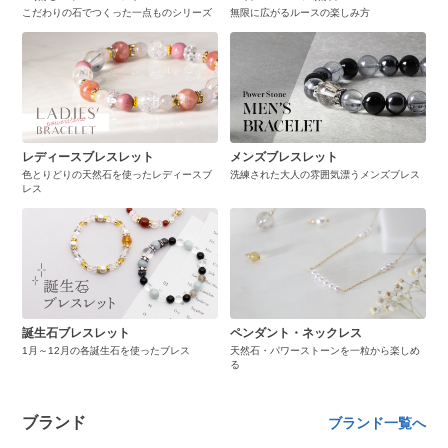
こだわりの石でつくった一点ものシリーズ
無限に広がるルースの楽しみ方
レディースブレスレット
メンズブレスレット
色とりどりの天然石を使ったレディースブ
洗練された大人の雰囲気漂うメンズブレス
レス
誕生石ブレスレット
ペンダント・ネックレス
1月～12月の各誕生石を使ったブレス
天然石・パワーストーンを一粒から楽しめ
る
ブランド
ブランド一覧へ