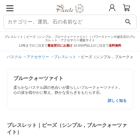
search
ブレスレット｜ビーズ（シンプル，ブルークォーツァイト）｜パワーストーンや誕生石のブレ
スレット・アクセサリー通販サイト
12時までのご注文で
最短翌日にお届け
10,000円以上のご注文で
送料無料
パスクル
アクセサリー
ブレスレット
ビーズ（シンプル，ブルークォー
ブルークォーツァイト
柔らかなパステル調の色合いが愛らしいブルークォーツァイト。
心の波を穏やかに整え、静かな安らぎをもたらす石。
詳しく知る
ブレスレット｜ビーズ（シンプル，ブルークォーツァ
イト）