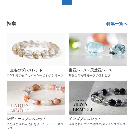
1
特集
特集一覧へ
一点ものブレスレット
宝石ルース・天然石ルース
こだわりの石でつくった一点ものシリーズ
無限に広がるルースの楽しみ方
レディースブレスレット
メンズブレスレット
色とりどりの天然石を使ったレディースブ
洗練された大人の雰囲気漂うメンズブレス
レス