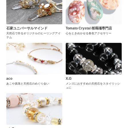
石家ユニバーサルマインド
Tomato Crystal 桜瑪瑙専門店
天然石で作るオリジナルのヒーリングアイ
心をときめかせる春色アクセサリー
テム
aco
X.G
あこや真珠と天然石のめぐり会い
メンズにおすすめの天然石をスタイリッシ
ュに