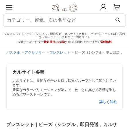
search
ブレスレット｜ビーズ（シンプル，即日発送，カルサイト各種）｜パワーストーンや誕生石の
ブレスレット・アクセサリー通販サイト
12時までのご注文で
最短翌日にお届け
10,000円以上のご注文で
送料無料
パスクル
アクセサリー
ブレスレット
ビーズ（シンプル，即日発送，カ
カルサイト各種
カルサイトは、多彩な色合いを持つ鉱物グループとして知られてい
ます。
豊富なカラーバリエーションが魅力で、色ごとに異なる表情を楽し
めるパワーストーンです。
詳しく知る
ブレスレット｜ビーズ（シンプル，即日発送，カルサ