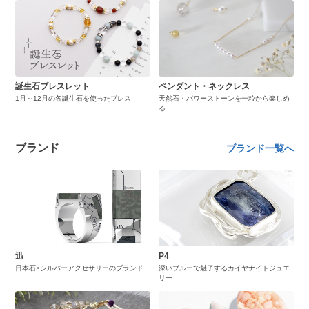
誕生石ブレスレット
ペンダント・ネックレス
1月～12月の各誕生石を使ったブレス
天然石・パワーストーンを一粒から楽しめ
る
ブランド
ブランド一覧へ
迅
P4
日本石×シルバーアクセサリーのブランド
深いブルーで魅了するカイヤナイトジュエ
リー