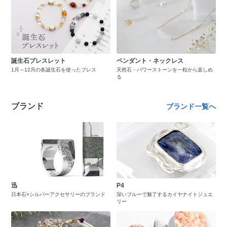
誕生石ブレスレット
ペンダント・ネックレス
1月～12月の各誕生石を使ったブレス
天然石・パワーストーンを一粒から楽しめ
る
ブランド
ブランド一覧へ
迅
P4
日本石×シルバーアクセサリーのブランド
深いブルーで魅了するカイヤナイトジュエ
リー