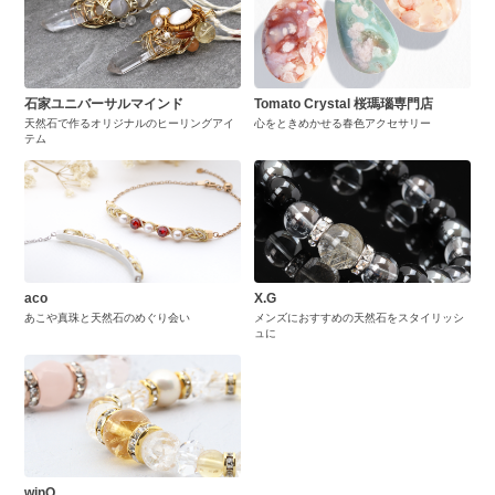
石家ユニバーサルマインド
Tomato Crystal 桜瑪瑙専門店
天然石で作るオリジナルのヒーリングアイ
心をときめかせる春色アクセサリー
テム
aco
X.G
あこや真珠と天然石のめぐり会い
メンズにおすすめの天然石をスタイリッシ
ュに
winQ