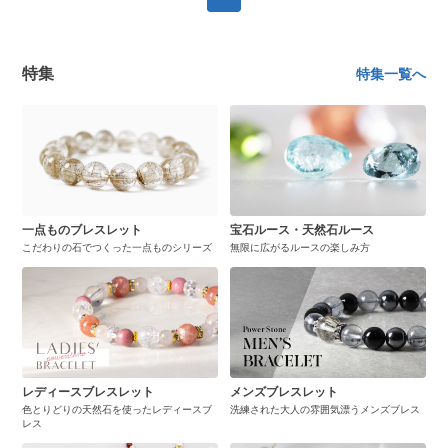
特集
特集一覧へ
一点ものブレスレット
宝石ルース・天然石ルース
こだわりの石でつくった一点ものシリーズ
無限に広がるルースの楽しみ方
レディースブレスレット
メンズブレスレット
色とりどりの天然石を使ったレディースブ
洗練された大人の雰囲気漂うメンズブレス
レス