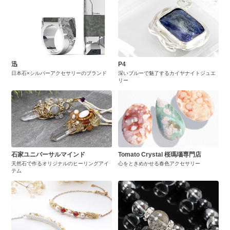
迅
P4
日本石×シルバーアクセサリーのブランド
深いブルーで魅了するカイヤナイトジュエ
リー
石家ユニバーサルマインド
Tomato Crystal 桜瑪瑙専門店
天然石で作るオリジナルのヒーリングアイ
心をときめかせる春色アクセサリー
テム