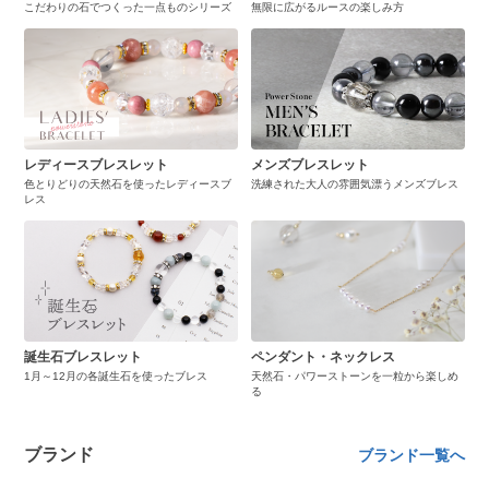
こだわりの石でつくった一点ものシリーズ
無限に広がるルースの楽しみ方
レディースブレスレット
メンズブレスレット
色とりどりの天然石を使ったレディースブ
洗練された大人の雰囲気漂うメンズブレス
レス
誕生石ブレスレット
ペンダント・ネックレス
1月～12月の各誕生石を使ったブレス
天然石・パワーストーンを一粒から楽しめ
る
ブランド
ブランド一覧へ