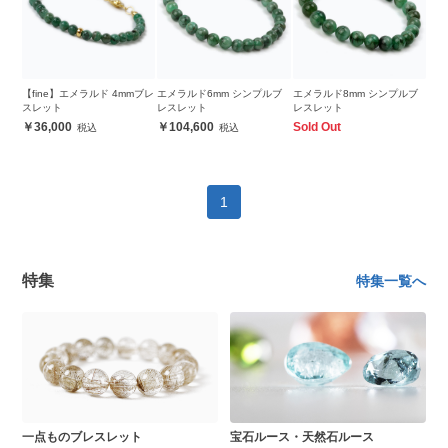
【fine】エメラルド 4mmブレ
エメラルド6mm シンプルブ
エメラルド8mm シンプルブ
スレット
レスレット
レスレット
36,000
104,600
Sold Out
1
特集
特集一覧へ
一点ものブレスレット
宝石ルース・天然石ルース