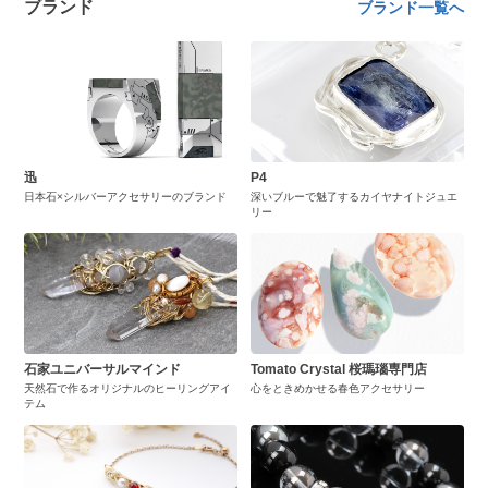
ブランド
ブランド一覧へ
迅
P4
日本石×シルバーアクセサリーのブランド
深いブルーで魅了するカイヤナイトジュエ
リー
石家ユニバーサルマインド
Tomato Crystal 桜瑪瑙専門店
天然石で作るオリジナルのヒーリングアイ
心をときめかせる春色アクセサリー
テム