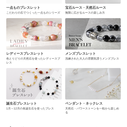
一点ものブレスレット
宝石ルース・天然石ルース
こだわりの石でつくった一点ものシリーズ
無限に広がるルースの楽しみ方
レディースブレスレット
メンズブレスレット
色とりどりの天然石を使ったレディースブ
洗練された大人の雰囲気漂うメンズブレス
レス
誕生石ブレスレット
ペンダント・ネックレス
1月～12月の各誕生石を使ったブレス
天然石・パワーストーンを一粒から楽しめ
る