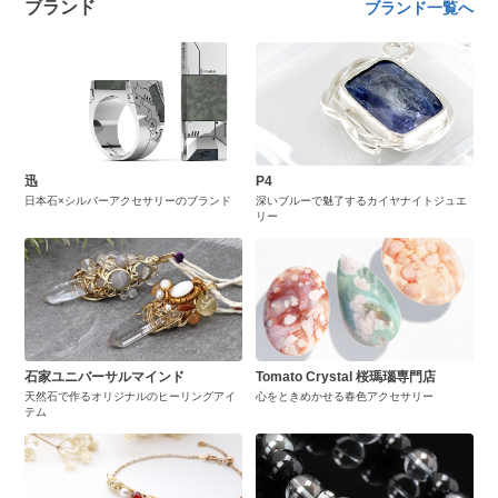
ブランド
ブランド一覧へ
迅
P4
日本石×シルバーアクセサリーのブランド
深いブルーで魅了するカイヤナイトジュエ
リー
石家ユニバーサルマインド
Tomato Crystal 桜瑪瑙専門店
天然石で作るオリジナルのヒーリングアイ
心をときめかせる春色アクセサリー
テム