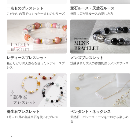
一点ものブレスレット
宝石ルース・天然石ルース
こだわりの石でつくった一点ものシリーズ
無限に広がるルースの楽しみ方
レディースブレスレット
メンズブレスレット
色とりどりの天然石を使ったレディースブ
洗練された大人の雰囲気漂うメンズブレス
レス
誕生石ブレスレット
ペンダント・ネックレス
1月～12月の各誕生石を使ったブレス
天然石・パワーストーンを一粒から楽しめ
る