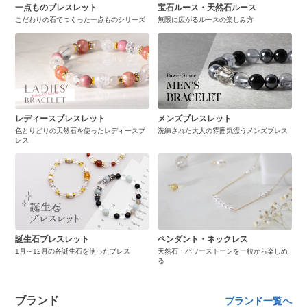
一点ものブレスレット
宝石ルース・天然石ルース
こだわりの石でつくった一点ものシリーズ
無限に広がるルースの楽しみ方
レディースブレスレット
メンズブレスレット
色とりどりの天然石を使ったレディースブ
洗練された大人の雰囲気漂うメンズブレス
レス
誕生石ブレスレット
ペンダント・ネックレス
1月～12月の各誕生石を使ったブレス
天然石・パワーストーンを一粒から楽しめ
る
ブランド
ブランド一覧へ