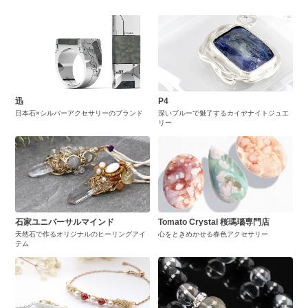
迅
P4
日本石×シルバーアクセサリーのブランド
深いブルーで魅了するカイヤナイトジュエ
リー
石家ユニバーサルマインド
Tomato Crystal 桜瑪瑙専門店
天然石で作るオリジナルのヒーリングアイ
心をときめかせる春色アクセサリー
テム