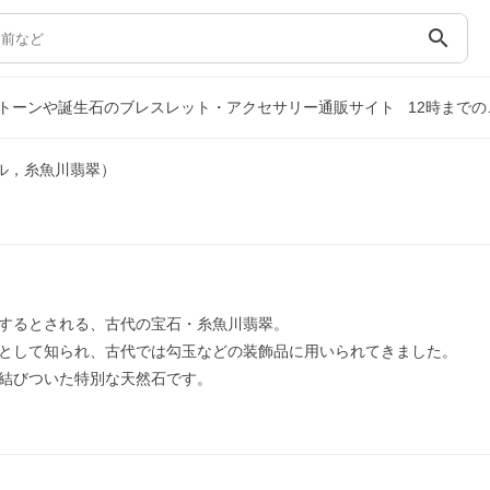
search
トーンや誕生石のブレスレット・アクセサリー通販サイト
12時まで
ル，糸魚川翡翠）
するとされる、古代の宝石・糸魚川翡翠。
として知られ、古代では勾玉などの装飾品に用いられてきました。
結びついた特別な天然石です。