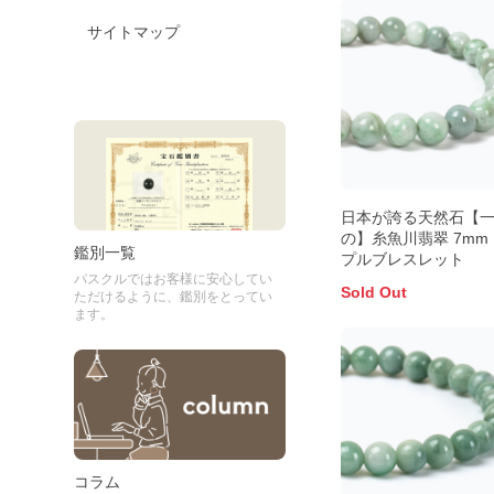
サイトマップ
日本が誇る天然石【
の】糸魚川翡翠 7mm
鑑別一覧
プルブレスレット
パスクルではお客様に安心してい
Sold Out
ただけるように、鑑別をとってい
ます。
コラム