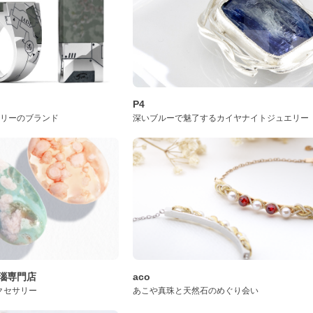
P4
サリーのブランド
深いブルーで魅了するカイヤナイトジュエリー
桜瑪瑙専門店
aco
クセサリー
あこや真珠と天然石のめぐり会い