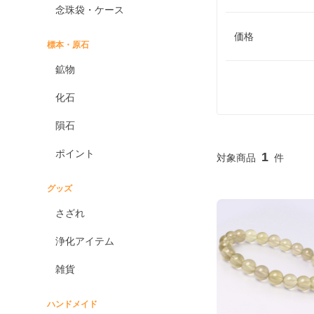
念珠袋・ケース
価格
標本・原石
鉱物
化石
隕石
ポイント
1
グッズ
さざれ
浄化アイテム
雑貨
ハンドメイド