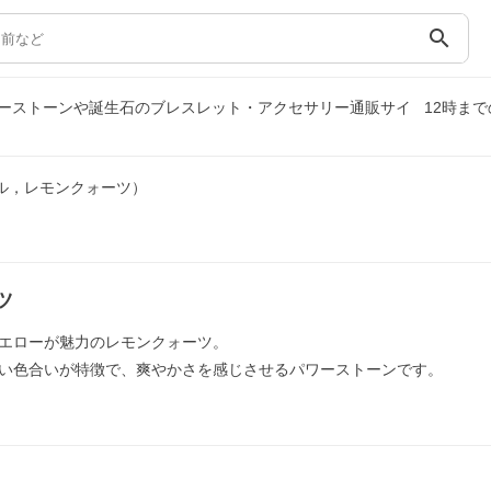
search
ーストーンや誕生石のブレスレット・アクセサリー通販サイ
12時ま
ル，レモンクォーツ）
ツ
エローが魅力のレモンクォーツ。
い色合いが特徴で、爽やかさを感じさせるパワーストーンです。