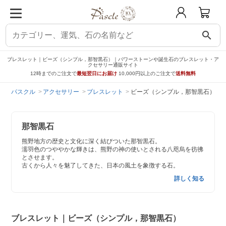
search
ブレスレット｜ビーズ（シンプル，那智黒石）｜パワーストーンや誕生石のブレスレット・ア
クセサリー通販サイト
12時までのご注文で
最短翌日にお届け
10,000円以上のご注文で
送料無料
パスクル
アクセサリー
ブレスレット
ビーズ（シンプル，那智黒石）
那智黒石
熊野地方の歴史と文化に深く結びついた那智黒石。
濡羽色のつややかな輝きは、熊野の神の使いとされる八咫烏を彷彿
とさせます。
古くから人々を魅了してきた、日本の風土を象徴する石。
詳しく知る
ブレスレット｜ビーズ（シンプル，那智黒石）