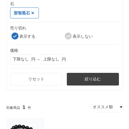
石
那智黒石
売り切れ
表示する
表示しない
価格
円 ～
円
リセット
絞り込む
1