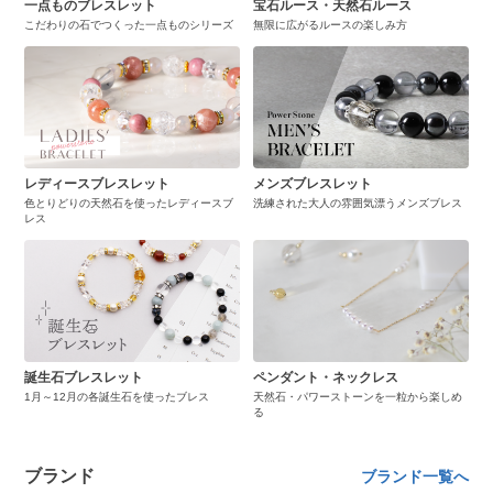
一点ものブレスレット
宝石ルース・天然石ルース
こだわりの石でつくった一点ものシリーズ
無限に広がるルースの楽しみ方
レディースブレスレット
メンズブレスレット
色とりどりの天然石を使ったレディースブ
洗練された大人の雰囲気漂うメンズブレス
レス
誕生石ブレスレット
ペンダント・ネックレス
1月～12月の各誕生石を使ったブレス
天然石・パワーストーンを一粒から楽しめ
る
ブランド
ブランド一覧へ