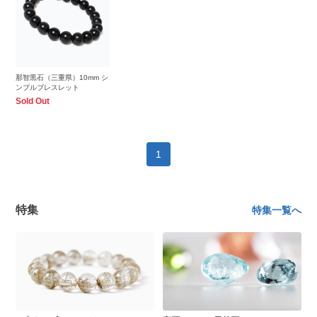
那智黒石（三重県）10mm シ
ンプルブレスレット
Sold Out
1
特集
特集一覧へ