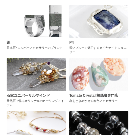
迅
P4
日本石×シルバーアクセサリーのブランド
深いブルーで魅了するカイヤナイトジュエ
リー
石家ユニバーサルマインド
Tomato Crystal 桜瑪瑙専門店
天然石で作るオリジナルのヒーリングアイ
心をときめかせる春色アクセサリー
テム