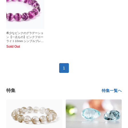
希少なピンクのグラデーショ
ン【一点もの】ピンクフロー
ライト10mm シンプルブレス
レット
Sold Out
1
特集
特集一覧へ