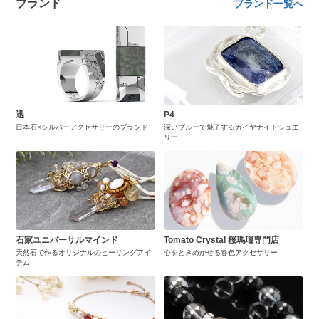
ブランド
ブランド一覧へ
迅
P4
日本石×シルバーアクセサリーのブランド
深いブルーで魅了するカイヤナイトジュエ
リー
石家ユニバーサルマインド
Tomato Crystal 桜瑪瑙専門店
天然石で作るオリジナルのヒーリングアイ
心をときめかせる春色アクセサリー
テム