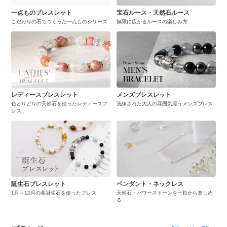
一点ものブレスレット
宝石ルース・天然石ルース
こだわりの石でつくった一点ものシリーズ
無限に広がるルースの楽しみ方
レディースブレスレット
メンズブレスレット
色とりどりの天然石を使ったレディースブ
洗練された大人の雰囲気漂うメンズブレス
レス
誕生石ブレスレット
ペンダント・ネックレス
1月～12月の各誕生石を使ったブレス
天然石・パワーストーンを一粒から楽しめ
る