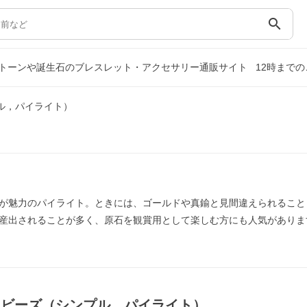
search
トーンや誕生石のブレスレット・アクセサリー通販サイト
12時まで
ル，パイライト）
が魅力のパイライト。ときには、ゴールドや真鍮と見間違えられること
産出されることが多く、原石を観賞用として楽しむ方にも人気がありま
｜ビーズ（シンプル，パイライト）