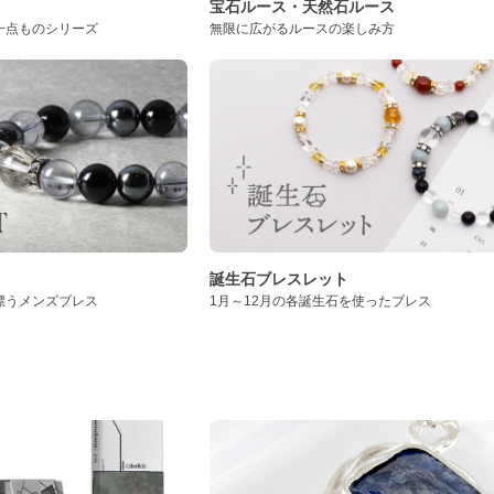
ト
宝石ルース・天然石ルース
一点ものシリーズ
無限に広がるルースの楽しみ方
誕生石ブレスレット
漂うメンズブレス
1月～12月の各誕生石を使ったブレス