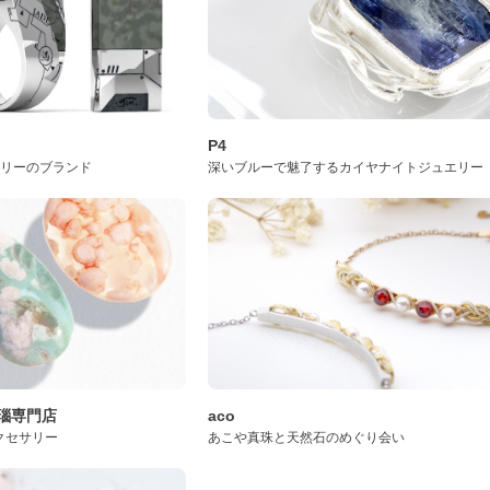
P4
サリーのブランド
深いブルーで魅了するカイヤナイトジュエリー
桜瑪瑙専門店
aco
クセサリー
あこや真珠と天然石のめぐり会い