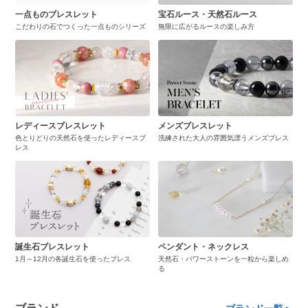
一点ものブレスレット
宝石ルース・天然石ルース
こだわりの石でつくった一点ものシリーズ
無限に広がるルースの楽しみ方
レディースブレスレット
メンズブレスレット
色とりどりの天然石を使ったレディースブ
洗練された大人の雰囲気漂うメンズブレス
レス
誕生石ブレスレット
ペンダント・ネックレス
1月～12月の各誕生石を使ったブレス
天然石・パワーストーンを一粒から楽しめ
る