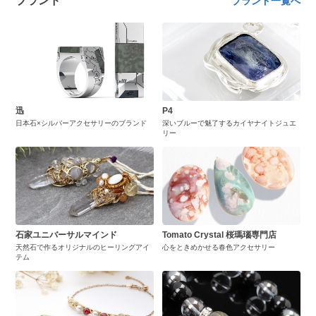
ブランド
ブランド一覧へ
迅
P4
日本石×シルバーアクセサリーのブランド
深いブルーで魅了するカイヤナイトジュエ
リー
石家ユニバーサルマインド
Tomato Crystal 桜瑪瑙専門店
天然石で作るオリジナルのヒーリングアイ
心をときめかせる春色アクセサリー
テム