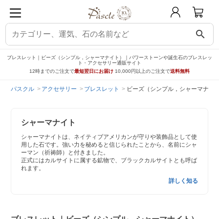
search
ブレスレット｜ビーズ（シンプル，シャーマナイト）｜パワーストーンや誕生石のブレスレッ
ト・アクセサリー通販サイト
12時までのご注文で
最短翌日にお届け
10,000円以上のご注文で
送料無料
パスクル
アクセサリー
ブレスレット
ビーズ（シンプル，シャーマナイ
シャーマナイト
シャーマナイトは、ネイティブアメリカンが守りや装飾品として使
用した石です。強い力を秘めると信じられたことから、名前にシャ
ーマン（祈祷師）と付きました。
正式にはカルサイトに属する鉱物で、ブラックカルサイトとも呼ば
れます。
詳しく知る