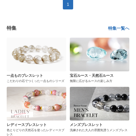
1
特集
特集一覧へ
一点ものブレスレット
宝石ルース・天然石ルース
こだわりの石でつくった一点ものシリーズ
無限に広がるルースの楽しみ方
レディースブレスレット
メンズブレスレット
色とりどりの天然石を使ったレディースブ
洗練された大人の雰囲気漂うメンズブレス
レス