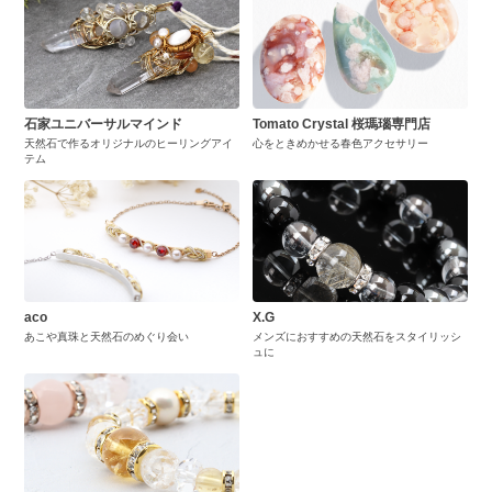
石家ユニバーサルマインド
Tomato Crystal 桜瑪瑙専門店
天然石で作るオリジナルのヒーリングアイ
心をときめかせる春色アクセサリー
テム
aco
X.G
あこや真珠と天然石のめぐり会い
メンズにおすすめの天然石をスタイリッシ
ュに