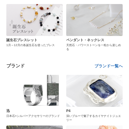
誕生石ブレスレット
ペンダント・ネックレス
1月～12月の各誕生石を使ったブレス
天然石・パワーストーンを一粒から楽しめ
る
ブランド
ブランド一覧へ
迅
P4
日本石×シルバーアクセサリーのブランド
深いブルーで魅了するカイヤナイトジュエ
リー