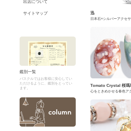
出店について
迅
サイトマップ
日本石×シルバーアクセ
鑑別一覧
パスクルではお客様に安心してい
ただけるように、鑑別をとってい
Tomato Crystal 
ます。
心をときめかせる春色ア