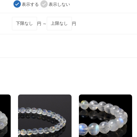
表示する
表示しない
円 ～
円