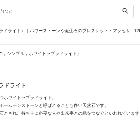
search
ラドライト）｜パワーストーンや誕生石のブレスレット・アクセサ
1
の，シンプル，ホワイトラブラドライト）
ラドライト
つホワイトラブラドライト。
ボームーンストーンと呼ばれることも多い天然石です。
石とされ、持ち主に必要な人や出来事との縁をつなぐといわれています