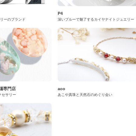
P4
サリーのブランド
深いブルーで魅了するカイヤナイトジュエリー
桜瑪瑙専門店
aco
クセサリー
あこや真珠と天然石のめぐり会い