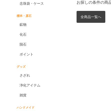
お探しの条件の商
念珠袋・ケース
標本・原石
全商品一覧へ
鉱物
化石
隕石
ポイント
グッズ
さざれ
浄化アイテム
雑貨
ハンドメイド