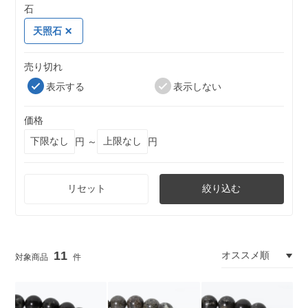
石
天照石
売り切れ
表示する
表示しない
価格
円 ～
円
リセット
絞り込む
11