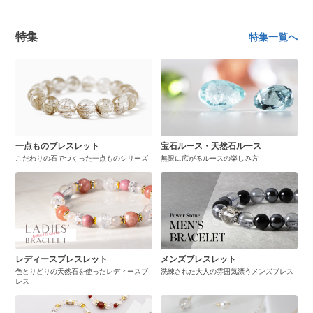
特集
特集一覧へ
一点ものブレスレット
宝石ルース・天然石ルース
こだわりの石でつくった一点ものシリーズ
無限に広がるルースの楽しみ方
レディースブレスレット
メンズブレスレット
色とりどりの天然石を使ったレディースブ
洗練された大人の雰囲気漂うメンズブレス
レス