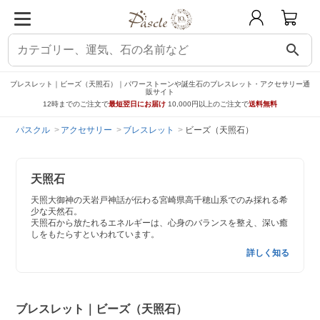
search
ブレスレット｜ビーズ（天照石）｜パワーストーンや誕生石のブレスレット・アクセサリー通
販サイト
12時までのご注文で
最短翌日にお届け
10,000円以上のご注文で
送料無料
パスクル
アクセサリー
ブレスレット
ビーズ（天照石）
天照石
天照大御神の天岩戸神話が伝わる宮崎県高千穂山系でのみ採れる希
少な天然石。
天照石から放たれるエネルギーは、心身のバランスを整え、深い癒
しをもたらすといわれています。
詳しく知る
ブレスレット｜ビーズ（天照石）