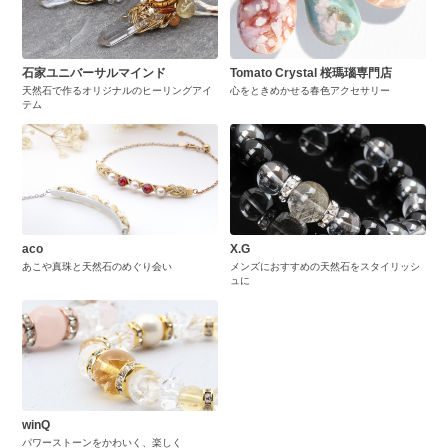
石家ユニバーサルマインド
Tomato Crystal 桜瑪瑙専門店
天然石で作るオリジナルのヒーリングアイ
心をときめかせる春色アクセサリー
テム
aco
X.G
あこや真珠と天然石のめぐり会い
メンズにおすすめの天然石をスタイリッシ
ュに
winQ
パワーストーンをかわいく、楽しく