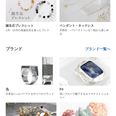
誕生石ブレスレット
ペンダント・ネックレス
1月～12月の各誕生石を使ったブレス
天然石・パワーストーンを一粒から楽しめ
る
ブランド
ブランド一覧へ
迅
P4
日本石×シルバーアクセサリーのブランド
深いブルーで魅了するカイヤナイトジュエ
リー