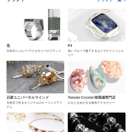
迅
P4
日本石×シルバーアクセサリーのブランド
深いブルーで魅了するカイヤナイトジュエ
リー
石家ユニバーサルマインド
Tomato Crystal 桜瑪瑙専門店
天然石で作るオリジナルのヒーリングアイ
心をときめかせる春色アクセサリー
テム