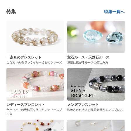
特集
特集一覧へ
一点ものブレスレット
宝石ルース・天然石ルース
こだわりの石でつくった一点ものシリーズ
無限に広がるルースの楽しみ方
レディースブレスレット
メンズブレスレット
色とりどりの天然石を使ったレディースブ
洗練された大人の雰囲気漂うメンズブレス
レス