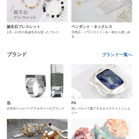
誕生石ブレスレット
ペンダント・ネックレス
1月～12月の各誕生石を使ったブレス
天然石・パワーストーンを一粒から楽しめ
る
ブランド
ブランド一覧へ
迅
P4
日本石×シルバーアクセサリーのブランド
深いブルーで魅了するカイヤナイトジュエ
リー