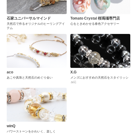
石家ユニバーサルマインド
Tomato Crystal 桜瑪瑙専門店
天然石で作るオリジナルのヒーリングアイ
心をときめかせる春色アクセサリー
テム
aco
X.G
あこや真珠と天然石のめぐり会い
メンズにおすすめの天然石をスタイリッシ
ュに
winQ
パワーストーンをかわいく、楽しく