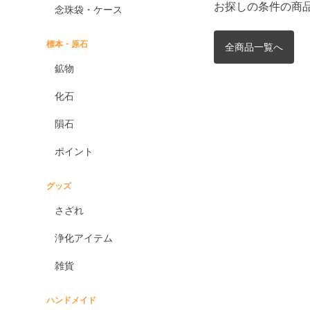
お探しの条件の商
念珠袋・ケース
標本・原石
全商品一覧へ
鉱物
化石
隕石
ポイント
グッズ
さざれ
浄化アイテム
雑貨
ハンドメイド