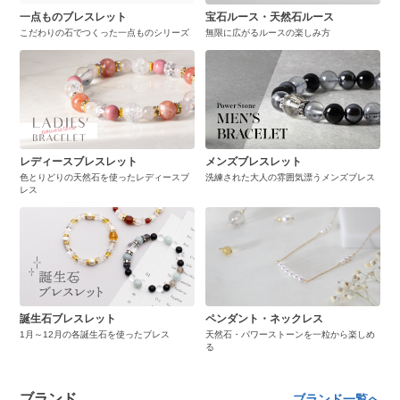
一点ものブレスレット
宝石ルース・天然石ルース
こだわりの石でつくった一点ものシリーズ
無限に広がるルースの楽しみ方
レディースブレスレット
メンズブレスレット
色とりどりの天然石を使ったレディースブ
洗練された大人の雰囲気漂うメンズブレス
レス
誕生石ブレスレット
ペンダント・ネックレス
1月～12月の各誕生石を使ったブレス
天然石・パワーストーンを一粒から楽しめ
る
ブランド
ブランド一覧へ