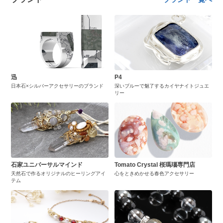
迅
P4
日本石×シルバーアクセサリーのブランド
深いブルーで魅了するカイヤナイトジュエ
リー
石家ユニバーサルマインド
Tomato Crystal 桜瑪瑙専門店
天然石で作るオリジナルのヒーリングアイ
心をときめかせる春色アクセサリー
テム