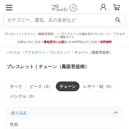
search
ブレスレット｜チェーン（鳳眼菩提樹）｜パワーストーンや誕生石のブレスレット・アクセサ
リー通販サイト
12時までのご注文で
最短翌日にお届け
10,000円以上のご注文で
送料無料
パスクル
アクセサリー
ブレスレット
チェーン（鳳眼菩提樹）
ブレスレット｜チェーン（鳳眼菩提樹）
すべて
ビーズ（0）
チェーン
レザー・紐（0）
バングル（0）
絞り込む
性別