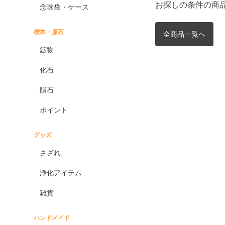
お探しの条件の商
念珠袋・ケース
標本・原石
全商品一覧へ
鉱物
化石
隕石
ポイント
グッズ
さざれ
浄化アイテム
雑貨
ハンドメイド