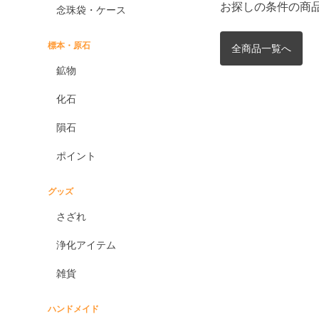
お探しの条件の商
念珠袋・ケース
標本・原石
全商品一覧へ
鉱物
化石
隕石
ポイント
グッズ
さざれ
浄化アイテム
雑貨
ハンドメイド