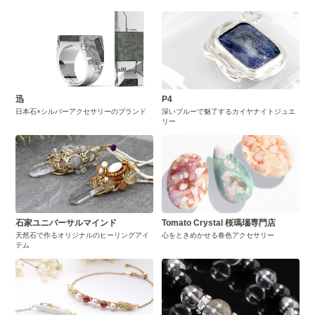
迅
P4
日本石×シルバーアクセサリーのブランド
深いブルーで魅了するカイヤナイトジュエ
リー
石家ユニバーサルマインド
Tomato Crystal 桜瑪瑙専門店
天然石で作るオリジナルのヒーリングアイ
心をときめかせる春色アクセサリー
テム