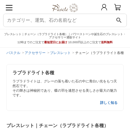
search
ブレスレット｜チェーン（ラブラドライト各種）｜パワーストーンや誕生石のブレスレット・
アクセサリー通販サイト
12時までのご注文で
最短翌日にお届け
10,000円以上のご注文で
送料無料
パスクル
アクセサリー
ブレスレット
チェーン（ラブラドライト各種）
ラブラドライト各種
ラブラドライトは、グレーの落ち着いた石の中に青白い光をもつ天
然石です。
その輝きは神秘的であり、蝶の羽を連想させる美しさが最大の魅力
です。
詳しく知る
ブレスレット｜チェーン（ラブラドライト各種）