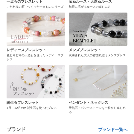
一点ものブレスレット
宝石ルース・天然石ルース
こだわりの石でつくった一点ものシリーズ
無限に広がるルースの楽しみ方
レディースブレスレット
メンズブレスレット
色とりどりの天然石を使ったレディースブ
洗練された大人の雰囲気漂うメンズブレス
レス
誕生石ブレスレット
ペンダント・ネックレス
1月～12月の各誕生石を使ったブレス
天然石・パワーストーンを一粒から楽しめ
る
ブランド
ブランド一覧へ