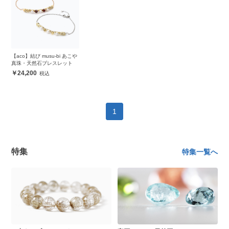
【aco】結び musu-bi あこや
真珠・天然石ブレスレット
24,200
1
特集
特集一覧へ