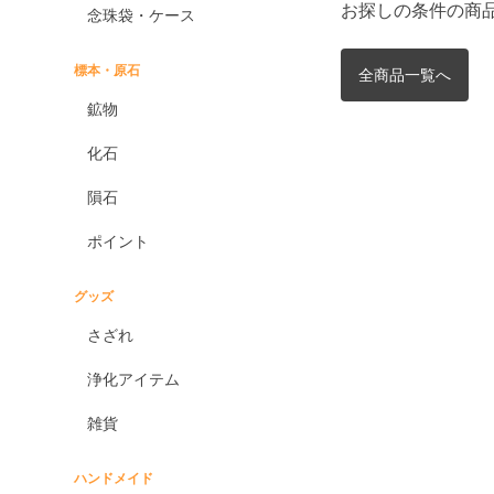
お探しの条件の商
念珠袋・ケース
標本・原石
全商品一覧へ
鉱物
化石
隕石
ポイント
グッズ
さざれ
浄化アイテム
雑貨
ハンドメイド