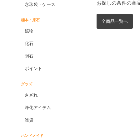
お探しの条件の商
念珠袋・ケース
標本・原石
全商品一覧へ
鉱物
化石
隕石
ポイント
グッズ
さざれ
浄化アイテム
雑貨
ハンドメイド