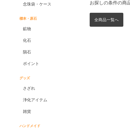
お探しの条件の商
念珠袋・ケース
標本・原石
全商品一覧へ
鉱物
化石
隕石
ポイント
グッズ
さざれ
浄化アイテム
雑貨
ハンドメイド