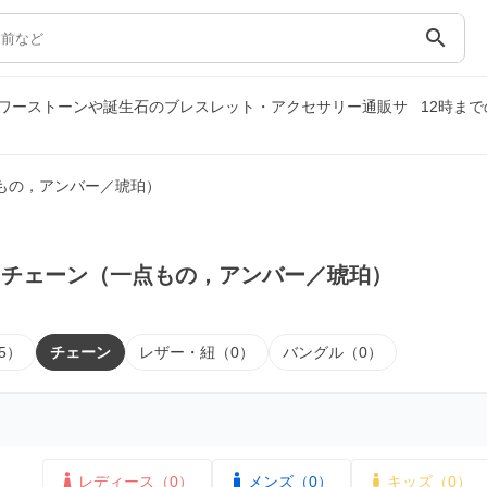
search
ワーストーンや誕生石のブレスレット・アクセサリー通販サ
12時ま
もの，アンバー／琥珀）
｜チェーン（一点もの，アンバー／琥珀）
5）
チェーン
レザー・紐（0）
バングル（0）
レディース（0）
メンズ（0）
キッズ（0）