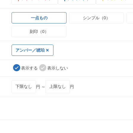
一点もの
シンプル（0）
刻印（0）
アンバー／琥珀
表示する
表示しない
円 ～
円