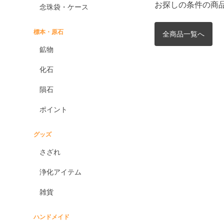
お探しの条件の商
念珠袋・ケース
標本・原石
全商品一覧へ
鉱物
化石
隕石
ポイント
グッズ
さざれ
浄化アイテム
雑貨
ハンドメイド