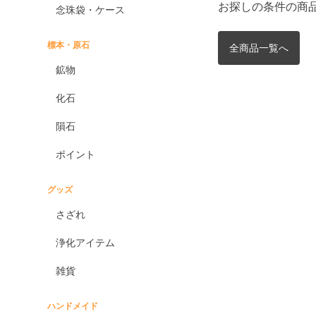
お探しの条件の商
念珠袋・ケース
標本・原石
全商品一覧へ
鉱物
化石
隕石
ポイント
グッズ
さざれ
浄化アイテム
雑貨
ハンドメイド