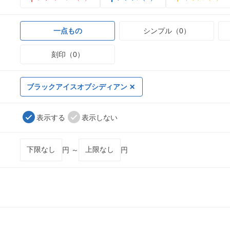
一点もの
シンプル（0）
刻印（0）
ブラックアイスオブシディアン
表示する
表示しない
円 ～
円