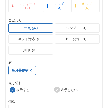
レディース
メンズ
キッズ
（0）
（0）
（0）
こだわり
一点もの
シンプル（0）
ギフト対応（0）
即日発送（0）
刻印（0）
石
星月菩提樹
売り切れ
表示する
表示しない
価格