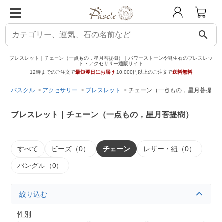
search
ブレスレット｜チェーン（一点もの，星月菩提樹）｜パワーストーンや誕生石のブレスレッ
ト・アクセサリー通販サイト
12時までのご注文で
最短翌日にお届け
10,000円以上のご注文で
送料無料
パスクル
アクセサリー
ブレスレット
チェーン（一点もの，星月菩提樹
ブレスレット｜チェーン（一点もの，星月菩提樹）
すべて
ビーズ（0）
チェーン
レザー・紐（0）
バングル（0）
絞り込む
性別